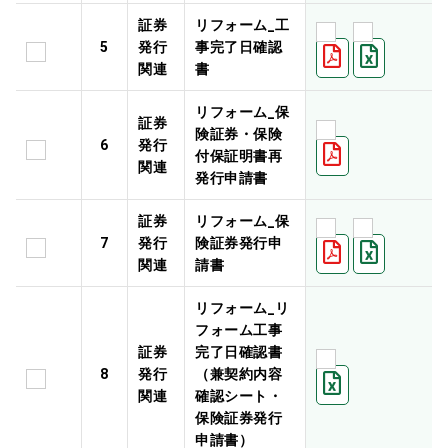
証券
リフォーム_工
5
発行
事完了日確認
関連
書
リフォーム_保
証券
険証券・保険
6
発行
付保証明書再
関連
発行申請書
証券
リフォーム_保
7
発行
険証券発行申
関連
請書
リフォーム_リ
フォーム工事
証券
完了日確認書
8
発行
（兼契約内容
関連
確認シート・
保険証券発行
申請書）