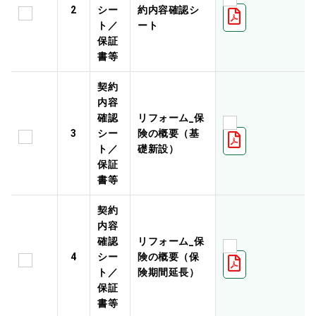
2
シー
約内容確認シ
ト／
ート
保証
書等
契約
内容
確認
リフォーム_保
3
シー
険の概要（基
ト／
礎新設）
保証
書等
契約
内容
確認
リフォーム_保
4
シー
険の概要（保
ト／
険期間延長）
保証
書等